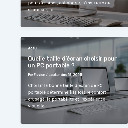
pour dessiner, collaborer, s’instruire ou
s’amuser, le
Actu
Quelle taille d’écran choisir pour
un PC portable ?
Par
Flavien
/
septembre 19, 2025
Choisir la bonne taille d’écran de PC
portable détermine à la fois le confort
d’usage, la portabilité et l’expérience
visuelle.