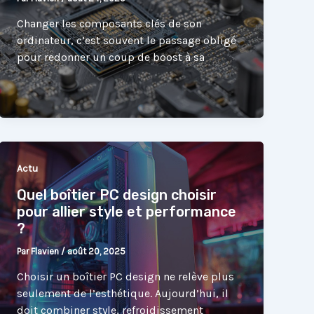
Changer les composants clés de son
ordinateur, c’est souvent le passage obligé
pour redonner un coup de boost à sa
Actu
Quel boîtier PC design choisir
pour allier style et performance
?
Par
Flavien
/
août 20, 2025
Choisir un boîtier PC design ne relève plus
seulement de l’esthétique. Aujourd’hui, il
doit combiner style, refroidissement