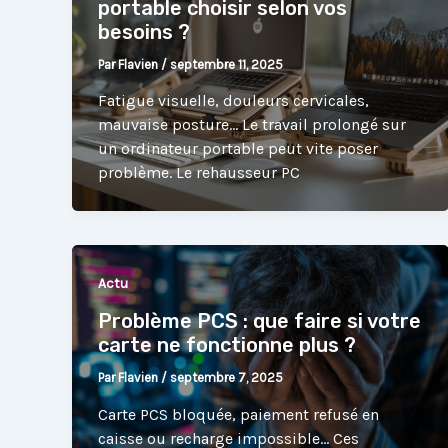
portable choisir selon vos
besoins ?
Par
Flavien
/
septembre 11, 2025
Fatigue visuelle, douleurs cervicales,
mauvaise posture… Le travail prolongé sur
un ordinateur portable peut vite poser
problème. Le rehausseur PC
Actu
Problème PCS : que faire si votre
carte ne fonctionne plus ?
Par
Flavien
/
septembre 7, 2025
Carte PCS bloquée, paiement refusé en
caisse ou recharge impossible… Ces