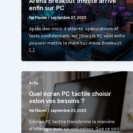
Arena Breakout Infinite arrive
enfin sur PC
Par
Flavien
/
septembre 27, 2025
Après des mois d’attente, spéculations et
tests confidentiels, les joueurs PC vont enfin
pouvoir mettre la main sur Arena Breakout:
[…]
Actu
Quel écran PC tactile choisir
selon vos besoins ?
Par
Flavien
/
septembre 23, 2025
L’écran PC tactile transforme la manière
d’interagir avec un ordinateur. Que ce soit