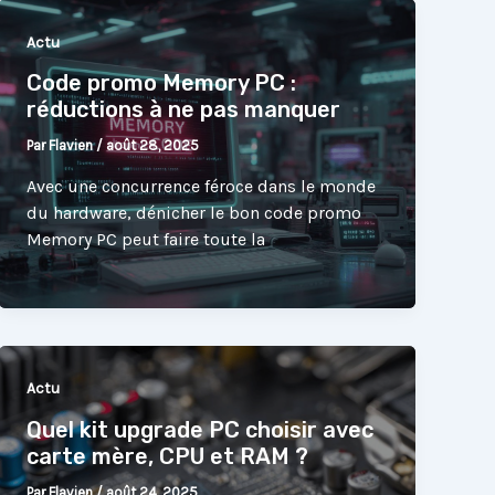
Actu
Code promo Memory PC :
réductions à ne pas manquer
Par
Flavien
/
août 28, 2025
Avec une concurrence féroce dans le monde
du hardware, dénicher le bon code promo
Memory PC peut faire toute la
Actu
Quel kit upgrade PC choisir avec
carte mère, CPU et RAM ?
Par
Flavien
/
août 24, 2025