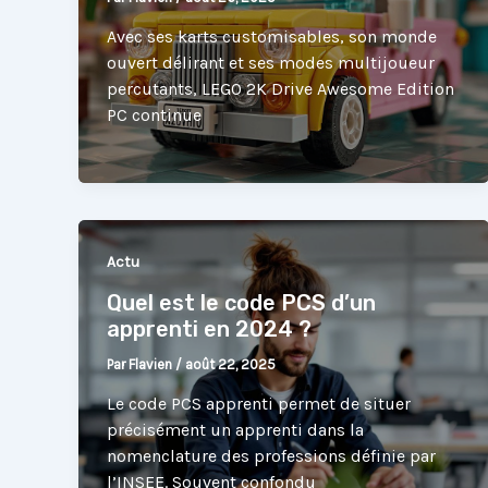
Avec ses karts customisables, son monde
ouvert délirant et ses modes multijoueur
percutants, LEGO 2K Drive Awesome Edition
PC continue
Actu
Quel est le code PCS d’un
apprenti en 2024 ?
Par
Flavien
/
août 22, 2025
Le code PCS apprenti permet de situer
précisément un apprenti dans la
nomenclature des professions définie par
l’INSEE. Souvent confondu