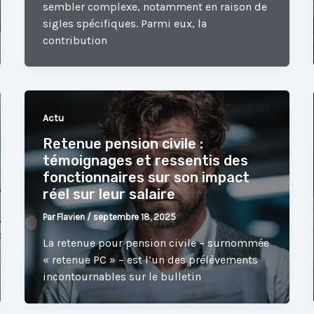
sembler complexe, notamment en raison de
sigles spécifiques. Parmi eux, la
contribution
Actu
Retenue pension civile :
témoignages et ressentis des
fonctionnaires sur son impact
réel sur leur salaire
Par
Flavien
/
septembre 18, 2025
La retenue pour pension civile – surnommée
« retenue PC » – est l’un des prélèvements
incontournables sur le bulletin