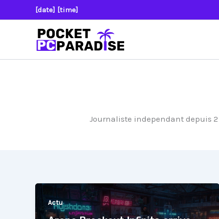
Aller
[date] [time]
au
contenu
Journaliste independant depuis 2 
Actu