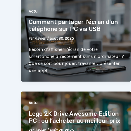
Actu
Comment partager l’écran d’un
téléphone sur PC via USB
Par
Flavien
/
août 30, 2025
Besoin d’afficher l’écran de votre
smartphone directement sur un ordinateur ?
Que ce soit pour jouer, travailler, présenter
une appli
Actu
Lego 2K Drive Awesome Edition
PC : où l’acheter au meilleur prix
Par
Flavien
/
août 26, 2025