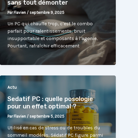
sans tout démonter
Par
Flavien
/
septembre 9, 2025
Un PC qui chauffe trop, c’est le combo
parfait pour ralentissements, bruit
insupportable et composants à l’agonie.
Pourtant, rafraîchir efficacement
Actu
Sedatif PC : quelle posologie
pour un effet optimal ?
Par
Flavien
/
septembre 5, 2025
Utilisé en cas de stress ou de troubles du
sommeil modérés, Sédatif PC figure parmi