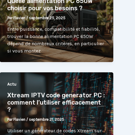
Quelle alimentation PC 650W
choisir pour vos besoins ?
Par
Flavien
/
septembre 25, 2025
Entre puissance, compatibilité et fiabilité,
trouver la bonne alimentation PC 650W
dépend de nombreux critères, en particulier
si vous montez
Actu
Xtream IPTV code generator PC :
comment l’utiliser efficacement
?
Par
Flavien
/
septembre 21, 2025
Utiliser un générateur de codes Xtream sur