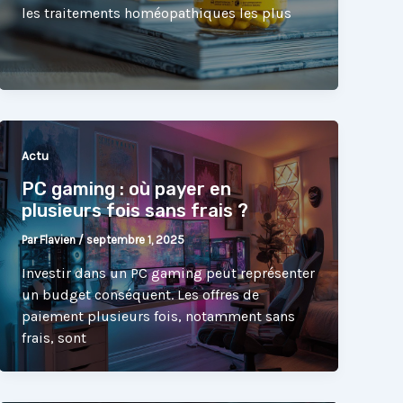
les traitements homéopathiques les plus
Actu
PC gaming : où payer en
plusieurs fois sans frais ?
Par
Flavien
/
septembre 1, 2025
Investir dans un PC gaming peut représenter
un budget conséquent. Les offres de
paiement plusieurs fois, notamment sans
frais, sont