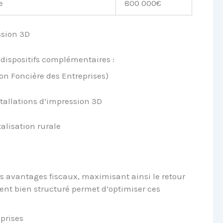
e
800 000€
ssion 3D
s dispositifs complémentaires :
ion Foncière des Entreprises)
stallations d’impression 3D
talisation rurale
s avantages fiscaux, maximisant ainsi le retour
ent bien structuré permet d’optimiser ces
eprises