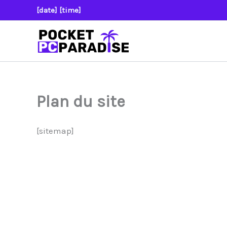
Aller
[date] [time]
au
contenu
Plan du site
[sitemap]