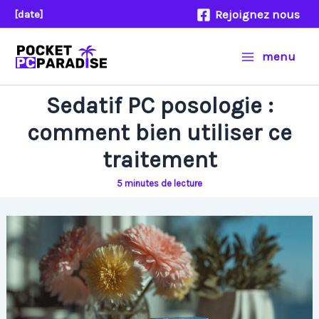
Aller
Rejoignez nous
[date]
au
contenu
menu
Sedatif PC posologie :
comment bien utiliser ce
traitement
5 minutes de lecture