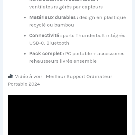
ventilateurs gérés par capteurs
Matériaux durables :
design en plastique
recyclé ou bambou
Connectivité :
ports Thunderbolt intégrés,
USB-C, Bluetooth
Pack complet :
PC portable + accessoires
rehausseurs livrés ensemble
Vidéo à voir : Meilleur Support Ordinateur
Portable 2024