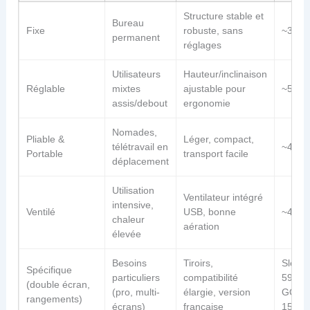
Structure stable et
Bureau
Fixe
robuste, sans
~30€
permanent
réglages
Utilisateurs
Hauteur/inclinaison
Réglable
mixtes
ajustable pour
~50€
assis/debout
ergonomie
Nomades,
Pliable &
Léger, compact,
télétravail en
~40€
Portable
transport facile
déplacement
Utilisation
Ventilateur intégré
intensive,
Ventilé
USB, bonne
~45€
chaleur
aération
élevée
Besoins
Tiroirs,
Slean 
Spécifique
particuliers
compatibilité
59€ /
(double écran,
(pro, multi-
élargie, version
GORA
rangements)
écrans)
française
150€