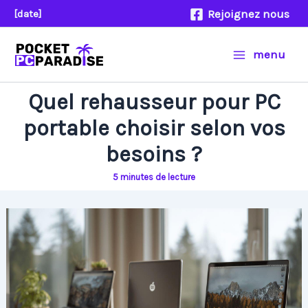
Aller
Rejoignez nous
[date]
au
contenu
menu
Quel rehausseur pour PC
portable choisir selon vos
besoins ?
5 minutes de lecture