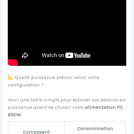
Quelle puissance prévoir selon votre
configuration ?
Voici une table simple pour estimer vos besoins en
puissance avant de choisir votre
alimentation PC
650W
.
Consommation
Composant