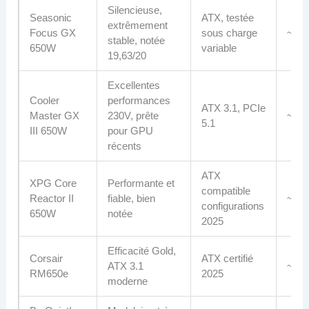
Silencieuse,
Seasonic
ATX, testée
extrêmement
Focus GX
sous charge
~115
stable, notée
650W
variable
19,63/20
Excellentes
Cooler
performances
ATX 3.1, PCIe
Master GX
230V, prête
~100
5.1
III 650W
pour GPU
récents
ATX
XPG Core
Performante et
compatible
Reactor II
fiable, bien
~95 
configurations
650W
notée
2025
Efficacité Gold,
Corsair
ATX certifié
ATX 3.1
~90 
RM650e
2025
moderne