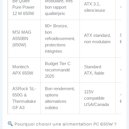
Be Quiet!
Modulaire, très
ATX 3.1,
Pure Power
bon rapport
~85 
silencieuse
12 M 650W
qualité/prix
80+ Bronze,
MSI MAG
bon
ATX standard,
53 à
A550BN
refroidissement,
non modulaire
€
(650W)
protections
intégrées
Budget Tier C
Montech
Standard
recommandé
~65 
APX 650W
ATX, fiable
2025
ASRock SL-
Bon rendement,
115V
650G &
options
~85-
compatible
Thermaltake
alternatives
€
USA/Canada
GF A3
solides
Pourquoi choisir une alimentation PC 650W ?