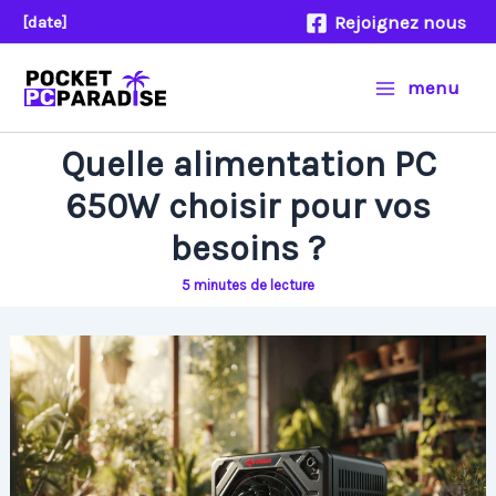
Aller
Rejoignez nous
[date]
au
contenu
menu
Quelle alimentation PC
650W choisir pour vos
besoins ?
5 minutes de lecture