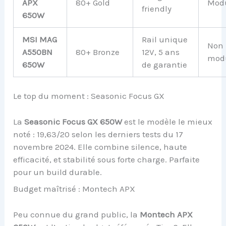
APX
80+ Gold
Modu
friendly
650W
MSI MAG
Rail unique
Non
A550BN
80+ Bronze
12V, 5 ans
modu
650W
de garantie
Le top du moment : Seasonic Focus GX
La
Seasonic Focus GX 650W
est le modèle le mieux
noté : 19,63/20 selon les derniers tests du 17
novembre 2024. Elle combine silence, haute
efficacité, et stabilité sous forte charge. Parfaite
pour un build durable.
Budget maîtrisé : Montech APX
Peu connue du grand public, la
Montech APX