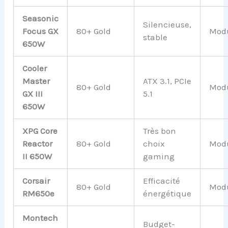
Seasonic
Silencieuse,
Focus GX
80+ Gold
Modu
stable
650W
Cooler
Master
ATX 3.1, PCIe
80+ Gold
Modu
GX III
5.1
650W
XPG Core
Très bon
Reactor
80+ Gold
choix
Modu
II 650W
gaming
Corsair
Efficacité
80+ Gold
Modu
RM650e
énergétique
Montech
Budget-