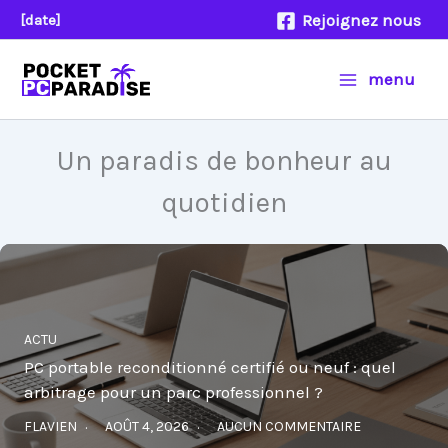
Aller
Rejoignez nous
[date]
au
contenu
menu
Un paradis de bonheur au
quotidien
ACTU
PC portable reconditionné certifié ou neuf : quel
arbitrage pour un parc professionnel ?
FLAVIEN
AOÛT 4, 2026
AUCUN COMMENTAIRE