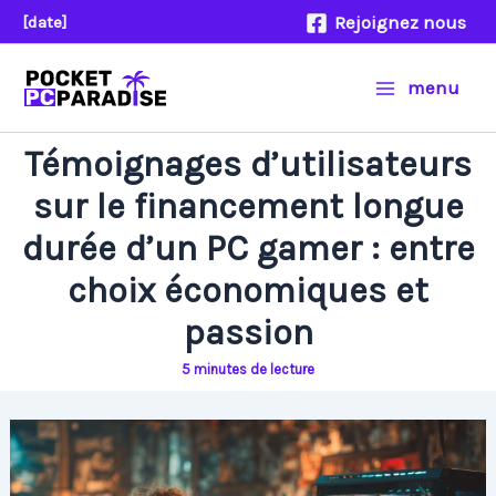
Aller
Rejoignez nous
[date]
au
contenu
menu
Témoignages d’utilisateurs
sur le financement longue
durée d’un PC gamer : entre
choix économiques et
passion
5 minutes de lecture