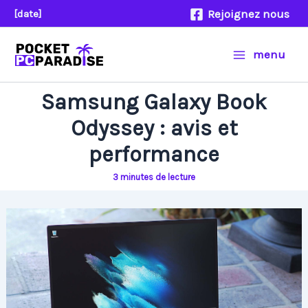
Aller
Rejoignez nous
[date]
au
contenu
menu
Samsung Galaxy Book
Odyssey : avis et
performance
3 minutes de lecture