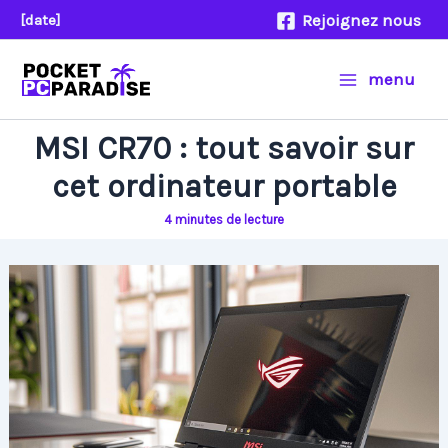
Aller
Rejoignez nous
[date]
au
contenu
menu
MSI CR70 : tout savoir sur
cet ordinateur portable
4 minutes de lecture