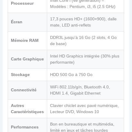
Intel Core i (4e génération) –
Processeur
Modèles : Pentium, i3, i5 (2.5 GHz)
17,3 pouces HD+ (1600×900), dalle
Écran
mate, LED anti-reflets
DDR3L jusqu’à 16 Go (2 slots, 4 Go
Mémoire RAM
de base)
Intel HD Graphics intégrée (30% plus
Carte Graphique
performante)
Stockage
HDD 500 Go à 750 Go
WiFi 802.11b/g/n, Bluetooth 4.0,
Connectivité
HDMI 1.4, Gigabit Ethernet
Autres
Clavier chiclet avec pavé numérique,
Caractéristiques
Lecteur DVD, Windows 10
Bon en bureautique et multimédia,
Performances
limité en jeux et tâches lourdes