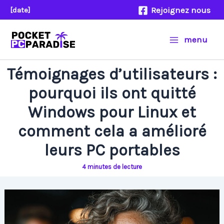
Aller
Rejoignez nous
[date]
au
contenu
menu
Témoignages d’utilisateurs :
pourquoi ils ont quitté
Windows pour Linux et
comment cela a amélioré
leurs PC portables
4 minutes de lecture