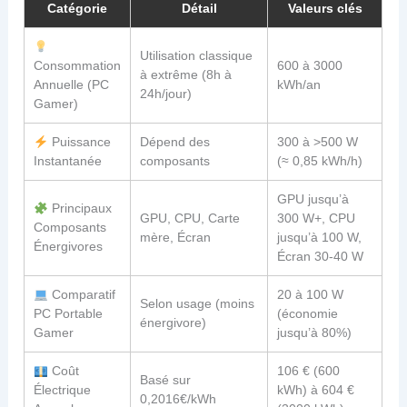
Catégorie
Détail
Valeurs clés
Utilisation classique
Consommation
600 à 3000
à extrême (8h à
Annuelle (PC
kWh/an
24h/jour)
Gamer)
Puissance
Dépend des
300 à >500 W
Instantanée
composants
(≈ 0,85 kWh/h)
GPU jusqu’à
Principaux
GPU, CPU, Carte
300 W+, CPU
Composants
mère, Écran
jusqu’à 100 W,
Énergivores
Écran 30-40 W
Comparatif
20 à 100 W
Selon usage (moins
PC Portable
(économie
énergivore)
Gamer
jusqu’à 80%)
Coût
106 € (600
Basé sur
Électrique
kWh) à 604 €
0,2016€/kWh