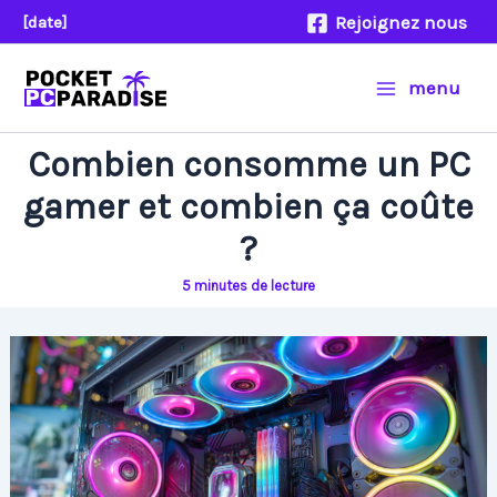
Aller
Rejoignez nous
[date]
au
contenu
menu
Combien consomme un PC
gamer et combien ça coûte
?
5 minutes de lecture