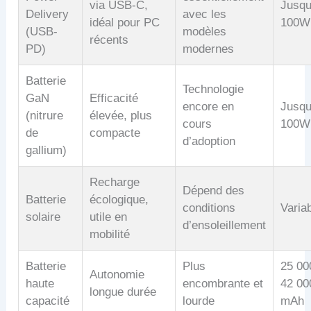
via USB-C,
Jusqu
Delivery
avec les
idéal pour PC
100W
(USB-
modèles
récents
PD)
modernes
Batterie
Technologie
GaN
Efficacité
encore en
Jusqu
(nitrure
élevée, plus
cours
100W
de
compacte
d’adoption
gallium)
Recharge
Dépend des
Batterie
écologique,
conditions
Varia
solaire
utile en
d’ensoleillement
mobilité
Batterie
Plus
25 00
Autonomie
haute
encombrante et
42 00
longue durée
capacité
lourde
mAh