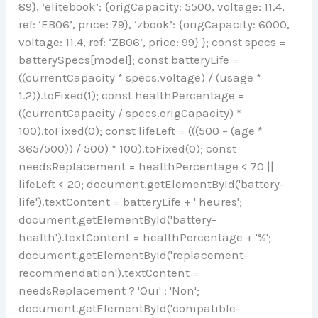
89}, ‘elitebook’: {origCapacity: 5500, voltage: 11.4,
ref: ‘EB06’, price: 79}, ‘zbook’: {origCapacity: 6000,
voltage: 11.4, ref: ‘ZB06’, price: 99} }; const specs =
batterySpecs[model]; const batteryLife =
((currentCapacity * specs.voltage) / (usage *
1.2)).toFixed(1); const healthPercentage =
((currentCapacity / specs.origCapacity) *
100).toFixed(0); const lifeLeft = (((500 – (age *
365/500)) / 500) * 100).toFixed(0); const
needsReplacement = healthPercentage < 70 ||
lifeLeft < 20; document.getElementById('battery-
life').textContent = batteryLife + ' heures';
document.getElementById('battery-
health').textContent = healthPercentage + '%';
document.getElementById('replacement-
recommendation').textContent =
needsReplacement ? 'Oui' : 'Non';
document.getElementById('compatible-