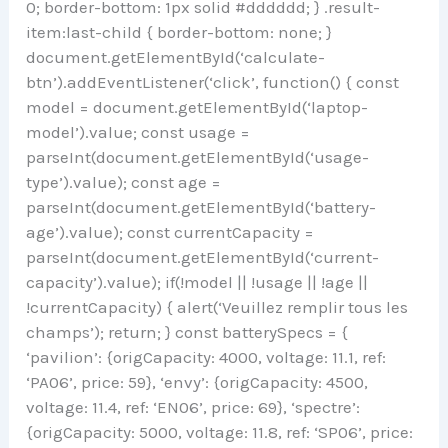
0; border-bottom: 1px solid #dddddd; } .result-
item:last-child { border-bottom: none; }
document.getElementById(‘calculate-
btn’).addEventListener(‘click’, function() { const
model = document.getElementById(‘laptop-
model’).value; const usage =
parseInt(document.getElementById(‘usage-
type’).value); const age =
parseInt(document.getElementById(‘battery-
age’).value); const currentCapacity =
parseInt(document.getElementById(‘current-
capacity’).value); if(!model || !usage || !age ||
!currentCapacity) { alert(‘Veuillez remplir tous les
champs’); return; } const batterySpecs = {
‘pavilion’: {origCapacity: 4000, voltage: 11.1, ref:
‘PA06’, price: 59}, ‘envy’: {origCapacity: 4500,
voltage: 11.4, ref: ‘EN06’, price: 69}, ‘spectre’:
{origCapacity: 5000, voltage: 11.8, ref: ‘SP06’, price: