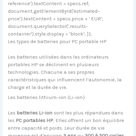
reference').textContent = specs.ref;
document.getElementById('estimated-
price').textContent = specs.price + ' EUR';
document.querySelector('.results-
container').style.display = 'block'; });
Les types de batteries pour PC portable HP
Les batteries utilisées dans les ordinateurs
portables HP se déclinent en plusieurs
technologies. Chacune a ses propres
caractéristiques qui influencent l’autonomie, la
charge et la durée de vie.
Les batteries lithium-ion (Li-ion)
Les
batteries Li-ion
sont les plus répandues dans
les
PC portables HP
. Elles offrent un bon équilibre
entre capacité et poids. Leur durée de vie
moyenne est d’environ
3 ans
ou
300 à 500 cycles