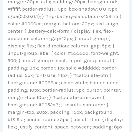
margin: 20px auto; padding: 20px; background:
#ffffff; border-radius: 10px; box-shadow: 0 0 15px
rgba(0,0,0,0.1); } #hp-battery-calculator-x459 h5 {
color: #0066cc; margin-bottom: 20px; text-align:
center; } .battery-calc-form { display: flex; flex-
direction: column; gap: 15px; } .input-group {
display: flex; flex-direction: column; gap: 5px; }
.input-group label { color: #333333; font-weight:
500; } .input-group select, .input-group input {
padding: 8px; border: 1px solid #dddddd; border-
radius: 5px; font-size: 14px; } #calculate-btn {
background: #0066cc; color: white; border: none;
padding: 10px; border-radius: 5px; cursor: pointer;
margin-top: 10px; } #calculate-btn:hover {
background: #0052a3; } .results-container {
margin-top: 20px; padding: 15px; background:
#f8f9fa; border-radius: 5px; } .result-item { display:
flex; justify-content: space-between; padding: 8px