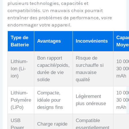
plusieurs technologies, capacités et
compatibilités. Un mauvais choix pourrait
entraîner des problèmes de performance, voire
endommager votre appareil.
Type de
Capac
Avantages
Inconvénients
Batterie
Moye
Bon rapport
Risque de
Lithium-
10 00
capacité/poids,
surchauffe si
Ion (Li-
30 00
durée de vie
mauvaise
ion)
mAh
solide
qualité
Lithium-
Compacte,
10 00
Légèrement
Polymère
idéale pour
30 00
plus onéreuse
(LiPo)
designs fins
mAh
USB
Compatible
Charge rapide
Power
essentiellement