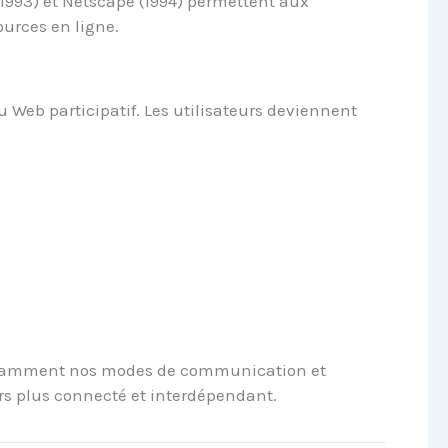
993) et Netscape (1994) permettent aux
ources en ligne.
eb participatif. Les utilisateurs deviennent
nstamment nos modes de communication et
s plus connecté et interdépendant.