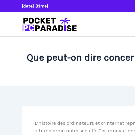
Aller
[date] [time]
au
contenu
Que peut-on dire concern
L’histoire des ordinateurs et d’Internet r
a transformé notre société. Ces innovatio