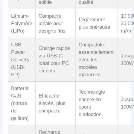
solide
qualité
Lithium-
Compacte,
10 00
Légèrement
Polymère
idéale pour
30 00
plus onéreuse
(LiPo)
designs fins
mAh
USB
Compatible
Charge rapide
Power
essentiellement
via USB-C,
Jusqu
Delivery
avec les
idéal pour PC
100W
(USB-
modèles
récents
PD)
modernes
Batterie
Technologie
GaN
Efficacité
encore en
Jusqu
(nitrure
élevée, plus
cours
100W
de
compacte
d’adoption
gallium)
Recharge