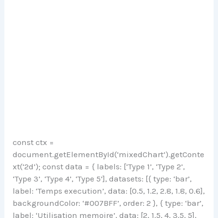
const ctx =
document.getElementById(‘mixedChart’).getConte
xt(‘2d’); const data = { labels: [‘Type 1’, ‘Type 2’,
‘Type 3’, ‘Type 4’, ‘Type 5’], datasets: [{ type: ‘bar’,
label: ‘Temps execution’, data: [0.5, 1.2, 2.8, 1.8, 0.6],
backgroundColor: ‘#007BFF’, order: 2 }, { type: ‘bar’,
label: ‘Utilisation memoire’, data: [2, 1.5, 4, 3.5, 5],