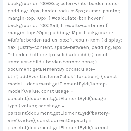
background: #0066cc; color: white; border: none;
padding: 10px; border-radius: 5px; cursor: pointer;
margin-top: 10px; } #calculate-btn:hover {
background: #0052a3; } .results-container {
margin-top: 20px; padding: 15px; background:
#f8f9fa; border-radius: 5px; } .result-item { display:
flex; justify-content: space-between; padding: 8px
0; border-bottom: 1px solid #dddddd; } .result-
item:last-child { border-bottom: none; }
document.getElementById(‘calculate-
btn’).addEventListener(‘click’, function() { const
model = document.getElementById(‘laptop-
model’).value; const usage =
parseInt(document.getElementById(‘usage-
type’).value); const age =
parseInt(document.getElementById(‘battery-
age’).value); const currentCapacity =
parseInt(document.getElementById(‘current-