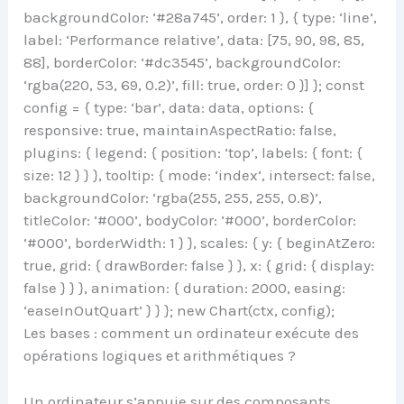
backgroundColor: ‘#28a745’, order: 1 }, { type: ‘line’,
label: ‘Performance relative’, data: [75, 90, 98, 85,
88], borderColor: ‘#dc3545’, backgroundColor:
‘rgba(220, 53, 69, 0.2)’, fill: true, order: 0 }] }; const
config = { type: ‘bar’, data: data, options: {
responsive: true, maintainAspectRatio: false,
plugins: { legend: { position: ‘top’, labels: { font: {
size: 12 } } }, tooltip: { mode: ‘index’, intersect: false,
backgroundColor: ‘rgba(255, 255, 255, 0.8)’,
titleColor: ‘#000’, bodyColor: ‘#000’, borderColor:
‘#000’, borderWidth: 1 } }, scales: { y: { beginAtZero:
true, grid: { drawBorder: false } }, x: { grid: { display:
false } } }, animation: { duration: 2000, easing:
‘easeInOutQuart’ } } }; new Chart(ctx, config);
Les bases : comment un ordinateur exécute des
opérations logiques et arithmétiques ?
Un ordinateur s’appuie sur des composants