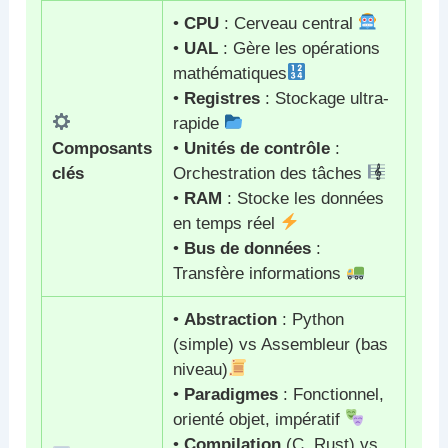
•
CPU
: Cerveau central
•
UAL
: Gère les opérations
mathématiques
•
Registres
: Stockage ultra-
rapide
Composants
•
Unités de contrôle
:
clés
Orchestration des tâches
•
RAM
: Stocke les données
en temps réel
•
Bus de données
:
Transfère informations
•
Abstraction
: Python
(simple) vs Assembleur (bas
niveau)
•
Paradigmes
: Fonctionnel,
orienté objet, impératif
•
Compilation
(C, Rust) vs