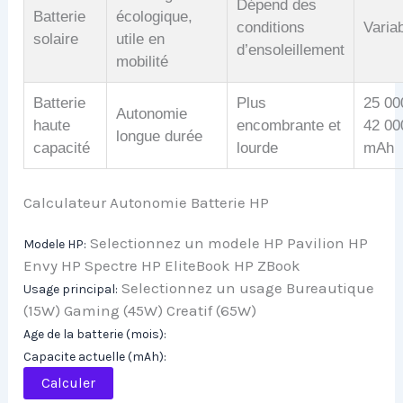
Dépend des
Batterie
écologique,
conditions
Varia
solaire
utile en
d’ensoleillement
mobilité
Batterie
Plus
25 00
Autonomie
haute
encombrante et
42 00
longue durée
capacité
lourde
mAh
Calculateur Autonomie Batterie HP
Selectionnez un modele HP Pavilion HP
Modele HP:
Envy HP Spectre HP EliteBook HP ZBook
Selectionnez un usage Bureautique
Usage principal:
(15W) Gaming (45W) Creatif (65W)
Age de la batterie (mois):
Capacite actuelle (mAh):
Calculer