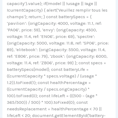
capacity’).value); if(!model || !usage || !age ||
!currentCapacity) { alert(‘Veuillez remplir tous les
champs’); return; } const batterySpecs = {
‘pavilion’: {origCapacity: 4000, voltage: 11.1, ref:
‘PA06’, price: 59}, ‘envy’: {origCapacity: 4500,
voltage: 11.4, ref: ‘EN06’, price: 69}, ‘spectre’:
{origCapacity: 5000, voltage: 11.8, ref: ‘SP06’, price:
89}, ‘elitebook’: {origCapacity: 5500, voltage: 11.4,
ref: ‘EB06’, price: 79}, ‘zbook’: {origCapacity: 6000,
voltage: 11.4, ref: ‘ZB06’, price: 99} }; const specs =
batterySpecs[model]; const batteryLife =
((currentCapacity * specs.voltage) / (usage *
1.2)).toFixed(1); const healthPercentage =
((currentCapacity / specs.origCapacity) *
100).toFixed(0); const lifeLeft = (((500 – (age *
365/500)) / 500) * 100).toFixed(0); const
needsReplacement = healthPercentage < 70 ||
lifeLeft < 20; document.getElementById('battery-