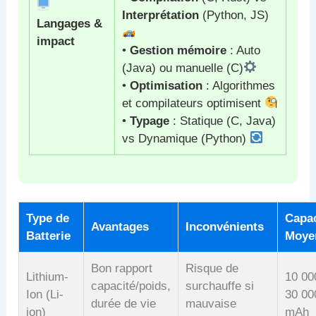
Interprétation
(Python, JS)
Langages &
impact
•
Gestion mémoire
: Auto
(Java) ou manuelle (C)
•
Optimisation
: Algorithmes
et compilateurs optimisent
•
Typage
: Statique (C, Java)
vs Dynamique (Python)
Type de
Capac
Avantages
Inconvénients
Batterie
Moye
Bon rapport
Risque de
Lithium-
10 00
capacité/poids,
surchauffe si
Ion (Li-
30 00
durée de vie
mauvaise
ion)
mAh