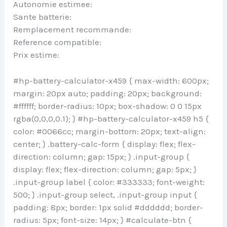
Autonomie estimee:
Sante batterie:
Remplacement recommande:
Reference compatible:
Prix estime:
#hp-battery-calculator-x459 { max-width: 600px;
margin: 20px auto; padding: 20px; background:
#ffffff; border-radius: 10px; box-shadow: 0 0 15px
rgba(0,0,0,0.1); } #hp-battery-calculator-x459 h5 {
color: #0066cc; margin-bottom: 20px; text-align:
center; } .battery-calc-form { display: flex; flex-
direction: column; gap: 15px; } .input-group {
display: flex; flex-direction: column; gap: 5px; }
.input-group label { color: #333333; font-weight:
500; } .input-group select, .input-group input {
padding: 8px; border: 1px solid #dddddd; border-
radius: 5px; font-size: 14px; } #calculate-btn {