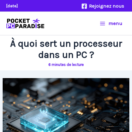
Aller
Rejoignez nous
[date]
au
contenu
menu
À quoi sert un processeur
dans un PC ?
6 minutes de lecture