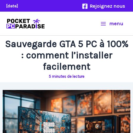
Aller
Rejoignez nous
[date]
au
contenu
menu
Sauvegarde GTA 5 PC à 100%
: comment l’installer
facilement
5 minutes de lecture