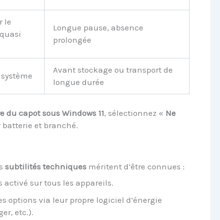
r le
Longue pause, absence
quasi
prolongée
Avant stockage ou transport de
 système
longue durée
re du capot sous Windows 11
, sélectionnez «
Ne
r batterie et branché.
es
subtilités techniques
méritent d’être connues :
 activé sur tous les appareils.
s options via leur propre logiciel d’énergie
r, etc.).