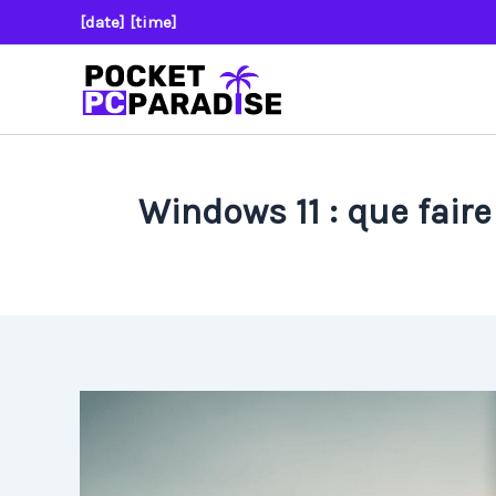
Aller
[date] [time]
au
contenu
Windows 11 : que faire