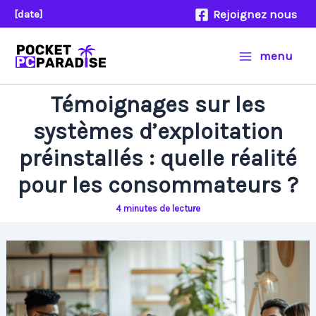
Aller
Rejoignez nous
[date]
au
contenu
menu
Témoignages sur les
systèmes d’exploitation
préinstallés : quelle réalité
pour les consommateurs ?
4 minutes de lecture