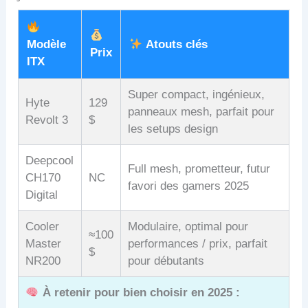
Modèle
Atouts clés
Prix
ITX
Super compact, ingénieux,
Hyte
129
panneaux mesh, parfait pour
Revolt 3
$
les setups design
Deepcool
Full mesh, prometteur, futur
CH170
NC
favori des gamers 2025
Digital
Cooler
Modulaire, optimal pour
≈100
Master
performances / prix, parfait
$
NR200
pour débutants
À retenir pour bien choisir en 2025 :