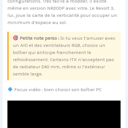
configurations. Très facile à modder, il existe
même en version NR200P avec vitre. Le Revolt 3,
lui, joue la carte de la verticalité pour occuper un
minimum d’espace au sol.
Petite note perso :
Si tu veux t’amuser avec
un AIO et des ventilateurs RGB, choisis un
boîtier qui anticipe franchement le
refroidissement. Certains ITX n’acceptent pas
de radiateur 240 mm, même si l’extérieur
semble large.
Focus vidéo : bien choisir son boîtier PC