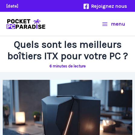
Aller
Rejoignez nous
[date]
au
contenu
menu
Quels sont les meilleurs
boîtiers ITX pour votre PC ?
6 minutes de lecture