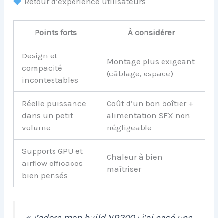
Retour d’expérience utilisateurs
Points forts
À considérer
Design et
Montage plus exigeant
compacité
(câblage, espace)
incontestables
Réelle puissance
Coût d’un bon boîtier +
dans un petit
alimentation SFX non
volume
négligeable
Supports GPU et
Chaleur à bien
airflow efficaces
maîtriser
bien pensés
« J’adore mon build NR200 : j’ai casé une