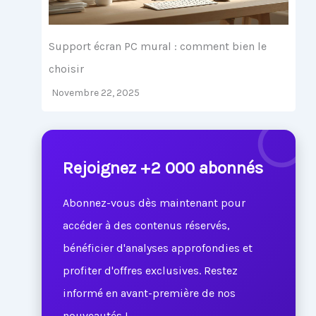
Support écran PC mural : comment bien le
choisir
Novembre 22, 2025
Rejoignez +2 000 abonnés
Abonnez-vous dès maintenant pour
accéder à des contenus réservés,
bénéficier d'analyses approfondies et
profiter d'offres exclusives. Restez
informé en avant-première de nos
nouveautés !