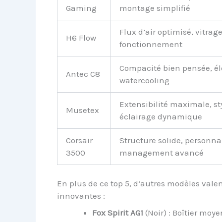
Gaming
montage simplifié
Flux d’air optimisé, vitra
H6 Flow
fonctionnement
Compacité bien pensée, é
Antec C8
watercooling
Extensibilité maximale, s
Musetex
éclairage dynamique
Corsair
Structure solide, personnal
3500
management avancé
En plus de ce top 5, d’autres modèles vale
innovantes :
Fox Spirit AG1
(Noir) : Boîtier moy