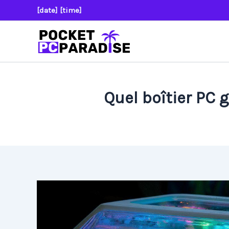
Aller
[date] [time]
au
contenu
Quel boîtier PC