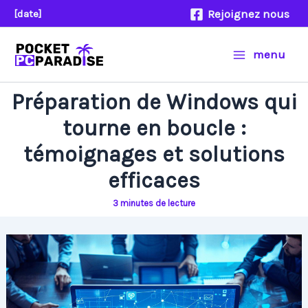
Aller
Rejoignez nous
[date]
au
contenu
menu
Préparation de Windows qui
tourne en boucle :
témoignages et solutions
efficaces
3 minutes de lecture