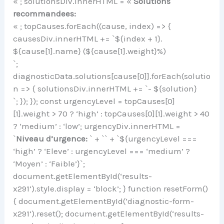
« ; solutionsDiv.innerHTML = «
Solutions
recommandees:
« ; topCauses.forEach((cause, index) => {
causesDiv.innerHTML += `${index + 1}.
${cause[1].name} (${cause[1].weight}%)
`;
diagnosticData.solutions[cause[0]].forEach(solutio
n => { solutionsDiv.innerHTML += `- ${solution}
`; }); }); const urgencyLevel = topCauses[0]
[1].weight > 70 ? ‘high’ : topCauses[0][1].weight > 40
? ‘medium’ : ‘low’; urgencyDiv.innerHTML =
`
Niveau d’urgence:
` + `
` + `${urgencyLevel ===
‘high’ ? ‘Eleve’ : urgencyLevel === ‘medium’ ?
‘Moyen’ : ‘Faible’}
`;
document.getElementById(‘results-
x291’).style.display = ‘block’; } function resetForm()
{ document.getElementById(‘diagnostic-form-
x291’).reset(); document.getElementById(‘results-