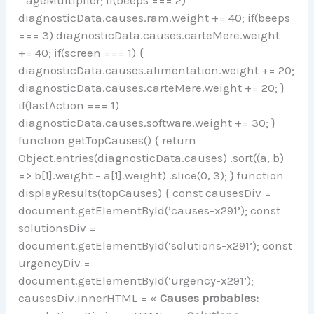
* ageMultiplier; if(beeps === 2)
diagnosticData.causes.ram.weight += 40; if(beeps
=== 3) diagnosticData.causes.carteMere.weight
+= 40; if(screen === 1) {
diagnosticData.causes.alimentation.weight += 20;
diagnosticData.causes.carteMere.weight += 20; }
if(lastAction === 1)
diagnosticData.causes.software.weight += 30; }
function getTopCauses() { return
Object.entries(diagnosticData.causes) .sort((a, b)
=> b[1].weight – a[1].weight) .slice(0, 3); } function
displayResults(topCauses) { const causesDiv =
document.getElementById(’causes-x291’); const
solutionsDiv =
document.getElementById(‘solutions-x291’); const
urgencyDiv =
document.getElementById(‘urgency-x291’);
causesDiv.innerHTML = «
Causes probables: