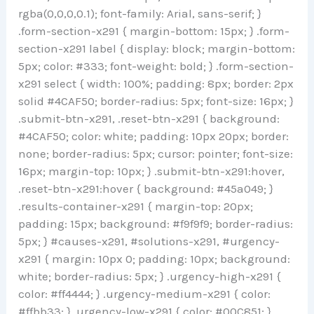
rgba(0,0,0,0.1); font-family: Arial, sans-serif; }
.form-section-x291 { margin-bottom: 15px; } .form-
section-x291 label { display: block; margin-bottom:
5px; color: #333; font-weight: bold; } .form-section-
x291 select { width: 100%; padding: 8px; border: 2px
solid #4CAF50; border-radius: 5px; font-size: 16px; }
.submit-btn-x291, .reset-btn-x291 { background:
#4CAF50; color: white; padding: 10px 20px; border:
none; border-radius: 5px; cursor: pointer; font-size:
16px; margin-top: 10px; } .submit-btn-x291:hover,
.reset-btn-x291:hover { background: #45a049; }
.results-container-x291 { margin-top: 20px;
padding: 15px; background: #f9f9f9; border-radius:
5px; } #causes-x291, #solutions-x291, #urgency-
x291 { margin: 10px 0; padding: 10px; background:
white; border-radius: 5px; } .urgency-high-x291 {
color: #ff4444; } .urgency-medium-x291 { color:
#ffbb33; } .urgency-low-x291 { color: #00C851; }