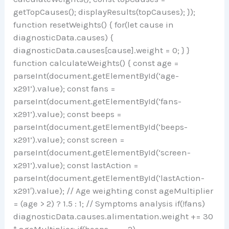
getTopCauses(); displayResults(topCauses); });
function resetWeights() { for(let cause in
diagnosticData.causes) {
diagnosticData.causes[cause].weight = 0; } }
function calculateWeights() { const age =
parseInt(document.getElementById(‘age-
x291’).value); const fans =
parseInt(document.getElementById(‘fans-
x291’).value); const beeps =
parseInt(document.getElementById(‘beeps-
x291’).value); const screen =
parseInt(document.getElementById(‘screen-
x291’).value); const lastAction =
parseInt(document.getElementById(‘lastAction-
x291′).value); // Age weighting const ageMultiplier
= (age > 2) ? 1.5 : 1; // Symptoms analysis if(!fans)
diagnosticData.causes.alimentation.weight += 30