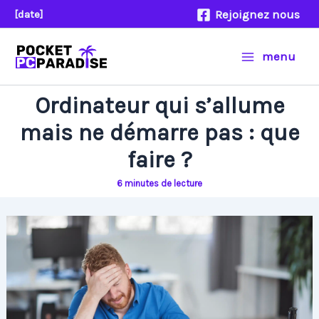
Aller
Rejoignez nous
[date]
au
contenu
menu
Ordinateur qui s’allume
mais ne démarre pas : que
faire ?
6 minutes de lecture