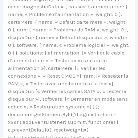
const diagnosticData = { causes: { alimentation: {
name: « Probleme d’alimentation », weight: 0 },
carteMere: { name: « Defaut carte mere », weight:
0 }, ram: { name: « Probleme de RAM », weight: 0 },
disqueDur: { name: « Defaut disque dur », weight:
0 }, software: { name: « Probleme logiciel », weight:
0 } }, solutions: { alimentation: [« Verifier le cable
d’alimentation », « Tester avec une autre
alimentation »], carteMere: [« Verifier les
connexions », « Reset CMOS »], ram: [« Reseater la
RAM », « Tester avec une barrette a la fois »],
disqueDur: [« Verifier les cables SATA », « Tester le
disque dur »], software: [« Demarrer en mode sans
echec », « Restauration systeme »] } };
document.getElementById(‘diagnostic-form-
x291’).addEventListener(‘submit’, function(e) {
e.preventDefault(); resetWeights();
calculateWeights(); const topCauses =