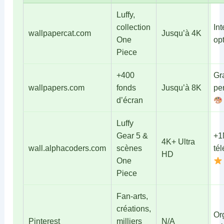
Luffy,
collection
Int
wallpapercat.com
Jusqu’à 4K
One
op
Piece
+400
Gra
wallpapers.com
fonds
Jusqu’à 8K
pe
d’écran
Luffy
Gear 5 &
+1
4K+ Ultra
wall.alphacoders.com
scènes
té
HD
One
Piece
Fan-arts,
créations,
Or
Pinterest
milliers
N/A