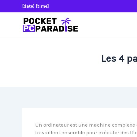
Aller
[date] [time]
au
contenu
Les 4 pa
Un ordinateur est une machine complexe c
travaillent ensemble pour exécuter des tâc