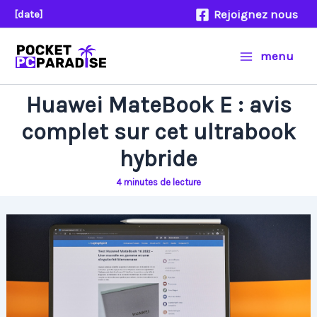
Aller
Rejoignez nous
[date]
au
contenu
menu
Huawei MateBook E : avis
complet sur cet ultrabook
hybride
4 minutes de lecture