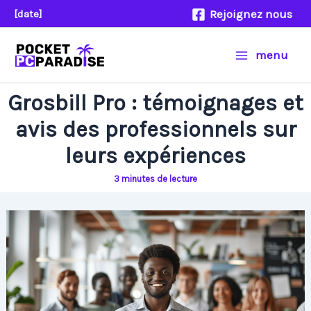
Aller
Rejoignez nous
[date]
au
contenu
menu
Grosbill Pro : témoignages et
avis des professionnels sur
leurs expériences
3 minutes de lecture