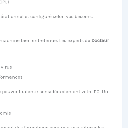
 CPL)
pérationnel et configuré selon vos besoins.
 machine bien entretenue. Les experts de
Docteur
ivirus
rformances
e peuvent ralentir considérablement votre PC. Un
nomie
ement des formations pour mieux maîtriser les