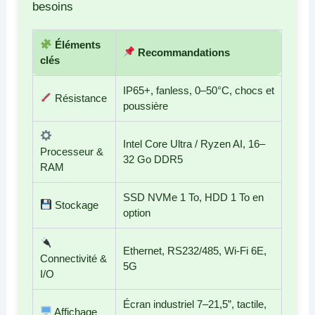
besoins
Éléments
Recommandations
clés
IP65+, fanless, 0–50°C, chocs et
Résistance
poussière
Intel Core Ultra / Ryzen AI, 16–
Processeur &
32 Go DDR5
RAM
SSD NVMe 1 To, HDD 1 To en
Stockage
option
Ethernet, RS232/485, Wi-Fi 6E,
Connectivité &
5G
I/O
Écran industriel 7–21,5”, tactile,
Affichage