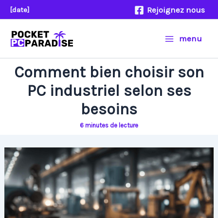
Aller
Rejoignez nous
[date]
au
contenu
menu
Comment bien choisir son
PC industriel selon ses
besoins
6 minutes de lecture