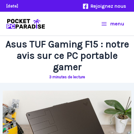
Aller
Rejoignez nous
[date]
au
contenu
menu
Asus TUF Gaming F15 : notre
avis sur ce PC portable
gamer
3 minutes de lecture