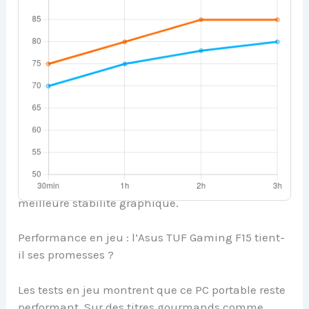
Stockage
512 Go / 1 To SSD
Écran
15,6 pouces Full HD, 144 Hz
Avec un écran 144 Hz, cet ordinateur portable
promet une bonne fluidité d’affichage, idéale pour
les FPS et les jeux d’action.
Mon conseil :
Si tu veux maximiser les
performances en jeu, opte pour le modèle avec 16
Go de RAM et la RTX 3060. Cela te garantira une
meilleure stabilité graphique.
Performance en jeu : l’Asus TUF Gaming F15 tient-
il ses promesses ?
Les tests en jeu montrent que ce PC portable reste
performant. Sur des titres gourmands comme