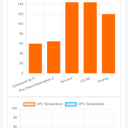
L’ordinateur Asus TUF Gaming F15 embarque un
matériel conçu pour répondre aux attentes des
joueurs. Son processeur Intel Core i5 ou i7 (selon la
configuration) couplé à une carte graphique
NVIDIA GeForce RTX garantit des performances
solides.
Voici un aperçu de ses spécifications principales :
Composant
Caractéristiques
Intel Core i5/i7 (selon
Processeur
modèle)
Carte
NVIDIA GeForce RTX
graphique
3050/3060
RAM
8 Go / 16 Go DDR4